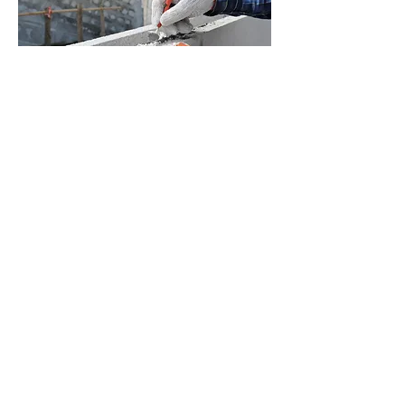
Additive
Mit Additive verbessern Sie die Leistung und
Lebensdauer von Maschinen und Geräten. Die
hoch wirksamen Öl- und Kraftstoffadditive unserer